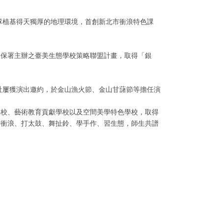
隊植基得天獨厚的地理環境，首創新北市衝浪特色課
環保署主辦之臺美生態學校策略聯盟計畫，取得「銀
社屢獲演出邀約，於金山漁火節、金山甘藷節等擔任演
學校、藝術教育貢獻學校以及空間美學特色學校，取得
學衝浪、打太鼓、舞扯鈴、學手作、習生態，師生共譜