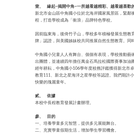
壹、 緣起~揭開中角~一所越看越精彩、越看越喜歡
新北市金山區中角國小位於北海岸國家風景區，緊鄰
程，打造學校成為「衝浪」品牌特色學校。
因前臨東海，後倚竹子山，學校多年積極發展生態教育
牌」認證，與美國姊妹校共同推展自然生態教育。同
中角國小兒童人人有舞台、個個有表現，學校推動藝
出團體，並連續四年擔任萬金石馬拉松國際賽事加油
經年耕耘，中角國小106學年度校務評鑑獲得新北市
教育111、新北之星海洋之星學校等認證。我們期許
快樂的瑰麗童年。
貳、 依據
本校中長程教育發展計畫辦理。
參、 目的
一、培養學童多元智慧，提供多元展能舞台。
二、充實學童假期生活，增加學生學習機會。