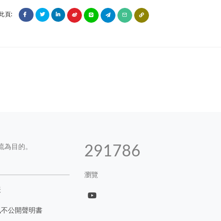
此頁:
流為目的。
327604
瀏覽
表
訊不公開聲明書