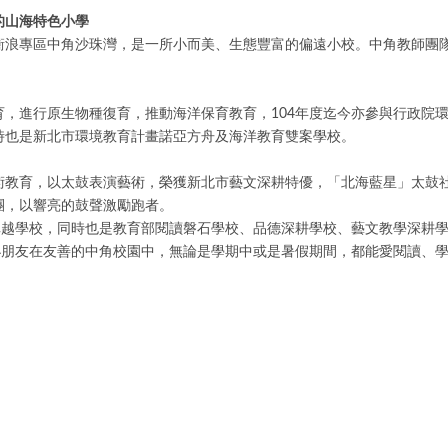
的山海特色小學
衝浪專區中角沙珠灣，是一所小而美、生態豐富的偏遠小校。中角教師團
，進行原生物種復育，推動海洋保育教育，104年度迄今亦參與行政院
時也是新北市環境教育計畫諾亞方舟及海洋教育雙案學校。
術教育，以太鼓表演藝術，榮獲新北市藝文深耕特優，「北海藍星」太鼓
團，以響亮的鼓聲激勵跑者。
卓越學校，同時也是教育部閱讀磐石學校、品德深耕學校、藝文教學深耕
小朋友在友善的中角校園中，無論是學期中或是暑假期間，都能愛閱讀、