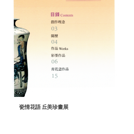
瓷情花語 丘美珍畫展