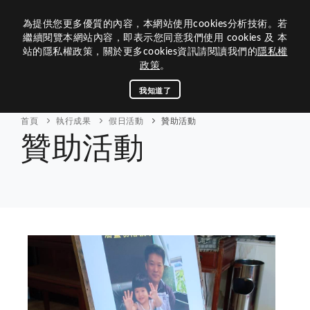
為提供您更多優質的內容，本網站使用cookies分析技術。若
繼續閱覽本網站內容，即表示您同意我們使用 cookies 及 本
站的隱私權政策，關於更多cookies資訊請閱讀我們的
隱私權
政策
。
關於基金會
我知道了
活動訊息
首頁
執行成果
假日活動
贊助活動
贊助活動
執行成果
財務報表
連結管理
聯絡我們
回首頁