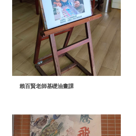
賴百賢老師基礎油畫課