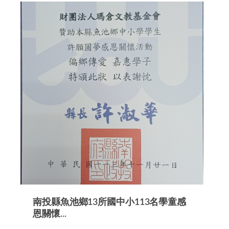
南投縣魚池鄉13所國中小113名學童感
恩關懷...