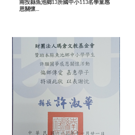
南投縣魚池鄉13所國中小113名學童感
恩關懷...