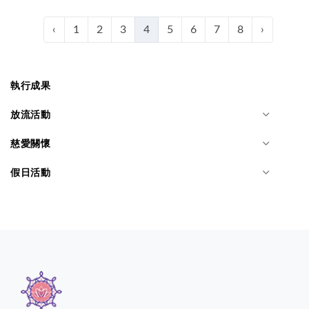
‹
1
2
3
4
5
6
7
8
›
執行成果
放流活動
慈愛關懷
假日活動