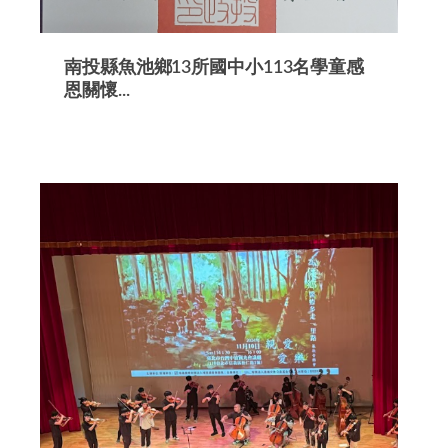
南投縣魚池鄉13所國中小113名學童感
恩關懷...