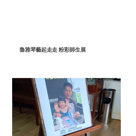
魯雅琴藝起走走 粉彩師生展