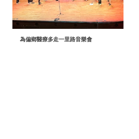
為偏鄉醫療多走一里路音樂會